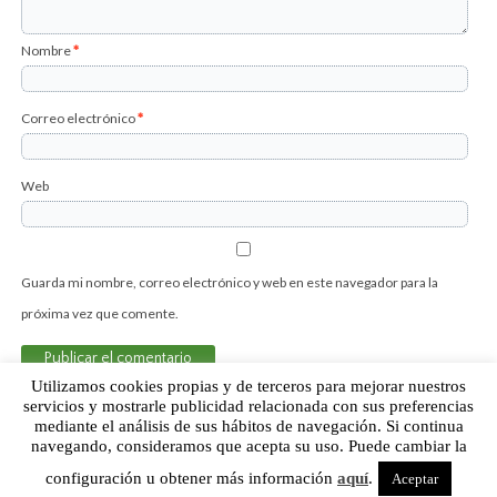
Nombre
*
Correo electrónico
*
Web
Guarda mi nombre, correo electrónico y web en este navegador para la
próxima vez que comente.
Utilizamos cookies propias y de terceros para mejorar nuestros
servicios y mostrarle publicidad relacionada con sus preferencias
mediante el análisis de sus hábitos de navegación. Si continua
Sobre Humor Fútbol Club | Aviso legal |
Contacto
navegando, consideramos que acepta su uso. Puede cambiar la
configuración u obtener más información
aquí
.
Aceptar
Humor Fútbol Club © 2015. Todos los derechos reservados