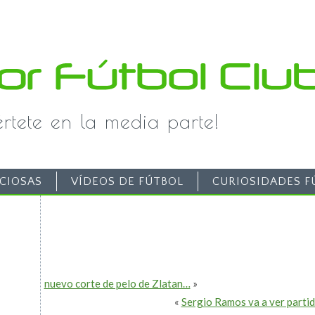
iértete en la media parte!
CIOSAS
VÍDEOS DE FÚTBOL
CURIOSIDADES F
nuevo corte de pelo de Zlatan…
»
«
Sergio Ramos va a ver partid