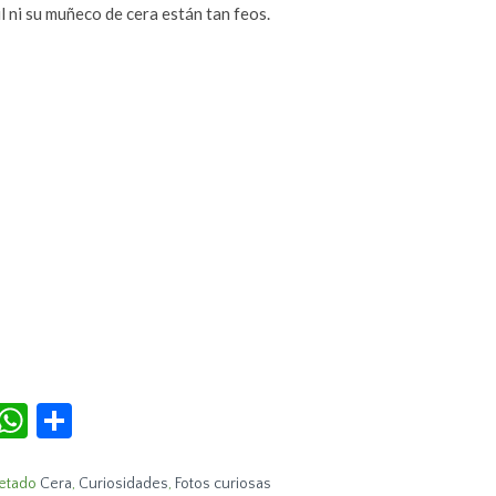
l ni su muñeco de cera están tan feos.
r
terest
Tumblr
WhatsApp
Compartir
etado
Cera
,
Curiosidades
,
Fotos curiosas