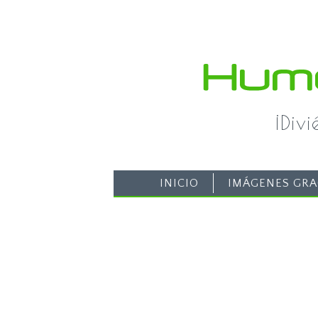
¡Div
INICIO
IMÁGENES GRA