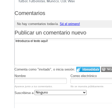
fútbol
,
Futbolistas
,
Muñeco
,
Ozil
,
Wax
Comentarios
No hay comentarios todavía.
Sé el primero!
Publicar un comentario nuevo
Comenta como "invitado", o inicia sesión:
Nombre
Correo electrónico
Aparece junto a tus comentarios.
No se muestra públicamente.
Suscribirse a