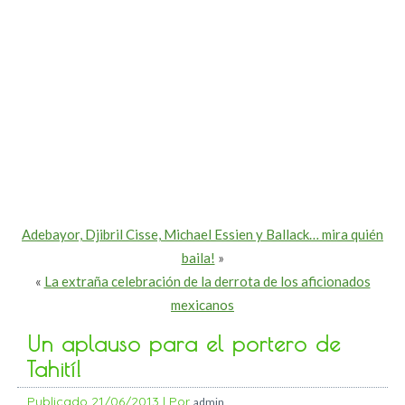
Adebayor, Djibril Cisse, Michael Essien y Ballack… mira quién
baila!
»
«
La extraña celebración de la derrota de los aficionados
mexicanos
Un aplauso para el portero de
Tahití!
Publicado
21/06/2013
|
Por
admin