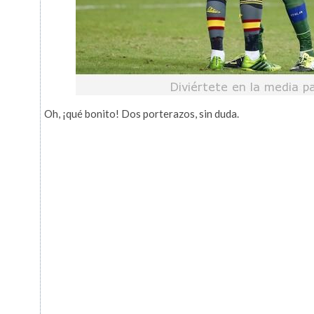
Oh, ¡qué bonito! Dos porterazos, sin duda.