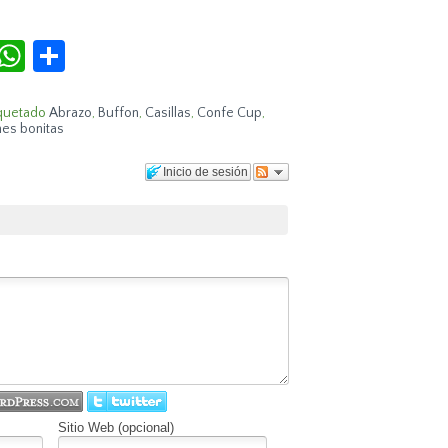
r
terest
Tumblr
WhatsApp
Compartir
quetado
Abrazo
,
Buffon
,
Casillas
,
Confe Cup
,
es bonitas
Inicio de sesión
Sitio Web (opcional)