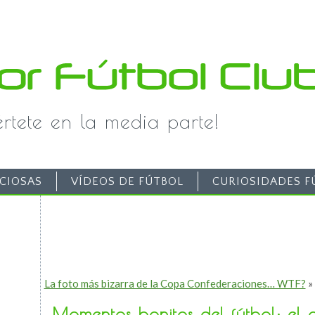
iértete en la media parte!
CIOSAS
VÍDEOS DE FÚTBOL
CURIOSIDADES F
La foto más bizarra de la Copa Confederaciones… WTF?
»
Momentos bonitos del fútbol: el 