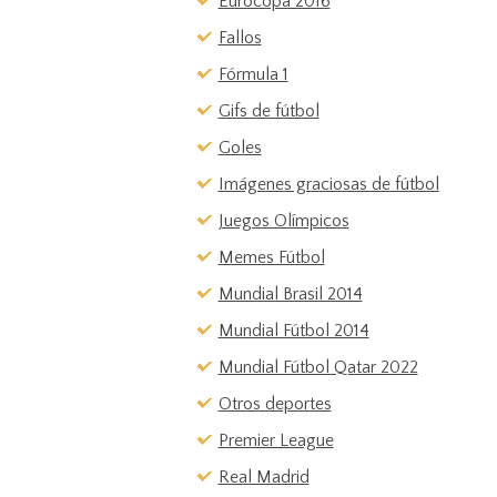
Eurocopa 2016
Fallos
Fórmula 1
Gifs de fútbol
Goles
Imágenes graciosas de fútbol
Juegos Olímpicos
Memes Fútbol
Mundial Brasil 2014
Mundial Fútbol 2014
Mundial Fútbol Qatar 2022
Otros deportes
Premier League
Real Madrid