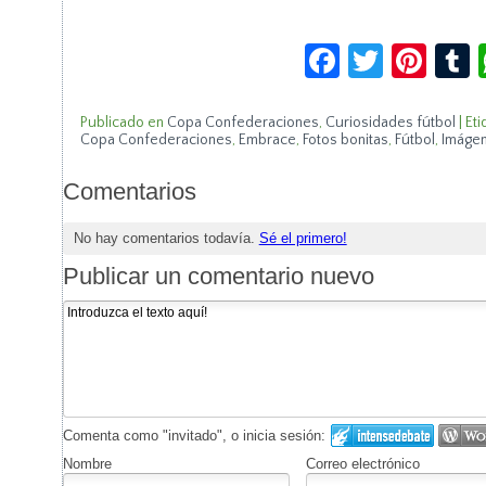
Facebook
Twitte
Pin
Publicado en
Copa Confederaciones
,
Curiosidades fútbol
|
Eti
Copa Confederaciones
,
Embrace
,
Fotos bonitas
,
Fútbol
,
Imágen
Comentarios
No hay comentarios todavía.
Sé el primero!
Publicar un comentario nuevo
Comenta como "invitado", o inicia sesión:
Nombre
Correo electrónico