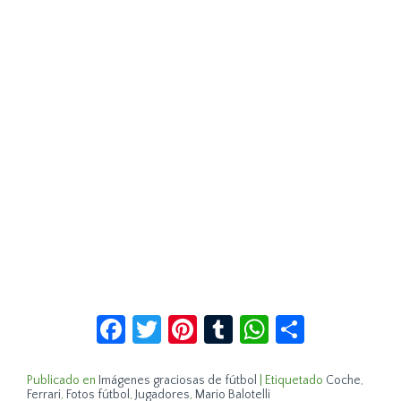
Facebook
Twitter
Pinterest
Tumblr
WhatsApp
Compar
Publicado en
Imágenes graciosas de fútbol
|
Etiquetado
Coche
,
Ferrari
,
Fotos fútbol
,
Jugadores
,
Mario Balotelli