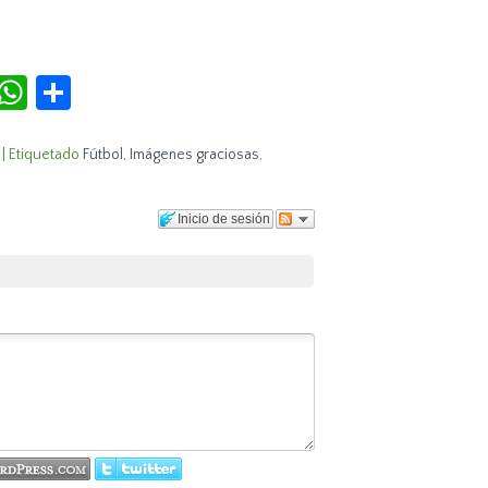
r
terest
Tumblr
WhatsApp
Compartir
|
Etiquetado
Fútbol
,
Imágenes graciosas
,
Inicio de sesión