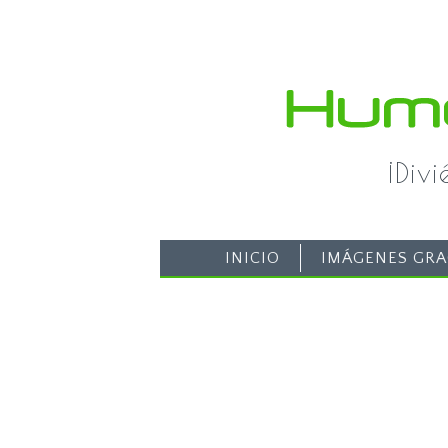
¡Div
INICIO
IMÁGENES GRA