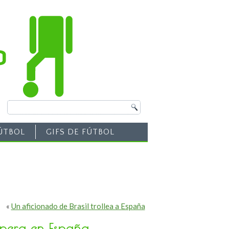
ÚTBOL
GIFS DE FÚTBOL
«
Un aficionado de Brasil trollea a España
spera en España…