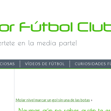
iértete en la media parte!
CIOSAS
VÍDEOS DE FÚTBOL
CURIOSIDADES F
Molar nivel marcar un gol sin una de las botas
»
Neymar, aún no sabes quién te e