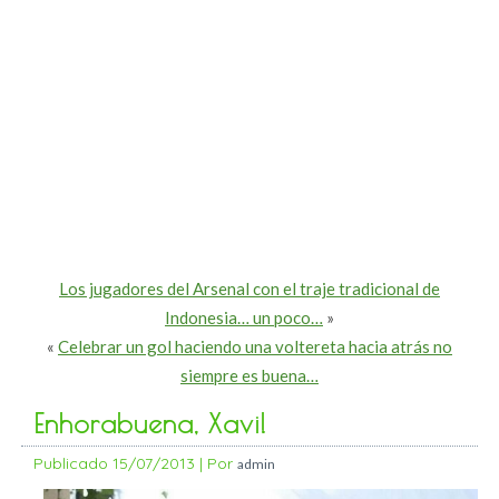
Los jugadores del Arsenal con el traje tradicional de
Indonesia… un poco…
»
«
Celebrar un gol haciendo una voltereta hacia atrás no
siempre es buena…
Enhorabuena, Xavi!
Publicado
15/07/2013
|
Por
admin