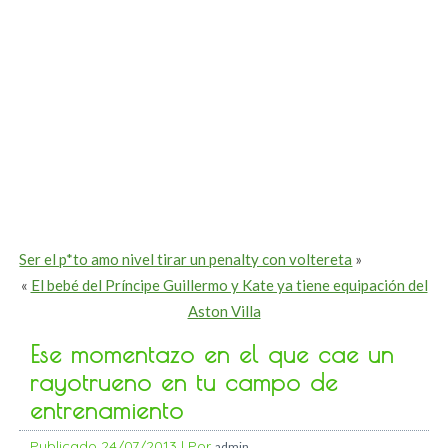
Ser el p*to amo nivel tirar un penalty con voltereta
»
«
El bebé del Príncipe Guillermo y Kate ya tiene equipación del
Aston Villa
Ese momentazo en el que cae un
rayotrueno en tu campo de
entrenamiento
Publicado
24/07/2013
|
Por
admin