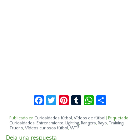
Facebook
Twitter
Pinterest
Tumblr
WhatsApp
Compar
Publicado en
Curiosidades fútbol
,
Vídeos de fútbol
|
Etiquetado
Curiosidades
,
Entrenamiento
,
Lighting
,
Rangers
,
Rayo
,
Training
,
Trueno
,
Vídeos curiosos fútbol
,
WTF
Deja una respuesta