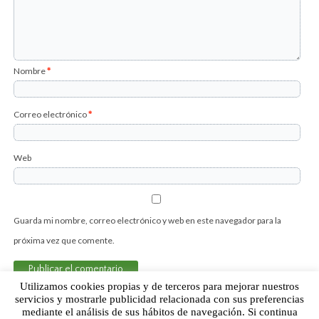
Nombre
*
Correo electrónico
*
Web
Guarda mi nombre, correo electrónico y web en este navegador para la
próxima vez que comente.
Utilizamos cookies propias y de terceros para mejorar nuestros
servicios y mostrarle publicidad relacionada con sus preferencias
mediante el análisis de sus hábitos de navegación. Si continua
Sobre Humor Fútbol Club | Aviso legal |
Contacto