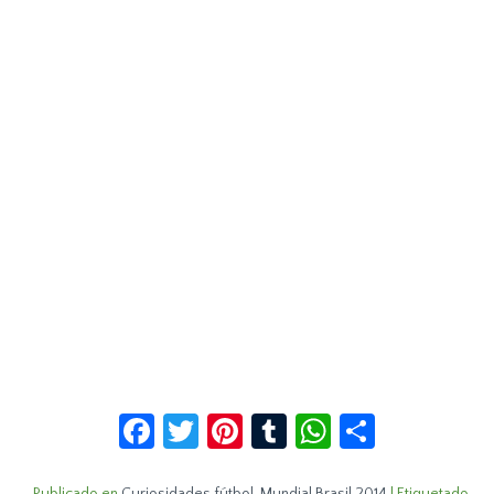
Facebook
Twitter
Pinterest
Tumblr
WhatsApp
Compar
Publicado en
Curiosidades fútbol
,
Mundial Brasil 2014
|
Etiquetado