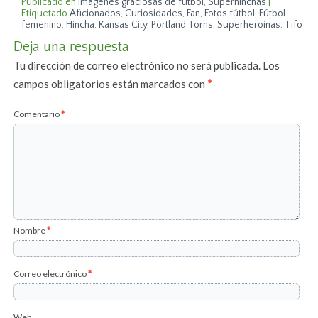
Publicado en
Imágenes graciosas de fútbol
,
Superhinchas
|
Etiquetado
Aficionados
,
Curiosidades
,
Fan
,
Fotos fútbol
,
Fútbol
femenino
,
Hincha
,
Kansas City
,
Portland Torns
,
Superheroinas
,
Tifo
Deja una respuesta
Tu dirección de correo electrónico no será publicada.
Los
campos obligatorios están marcados con
*
Comentario
*
Nombre
*
Correo electrónico
*
Web