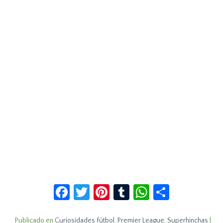
Facebook
Twitter
Pinterest
Tumblr
WhatsApp
Compar
Publicado en
Curiosidades fútbol
,
Premier League
,
Superhinchas
|