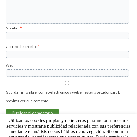
Nombre
*
Correo electrónico
*
Web
Guarda mi nombre, correo electrónico y web en este navegador para la
próxima vez que comente.
Utilizamos cookies propias y de terceros para mejorar nuestros
servicios y mostrarle publicidad relacionada con sus preferencias
mediante el análisis de sus hábitos de navegación. Si continua
Sobre Humor Fútbol Club | Aviso legal |
Contacto