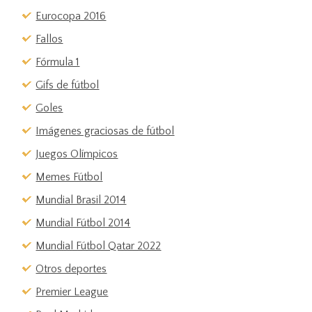
Eurocopa 2016
Fallos
Fórmula 1
Gifs de fútbol
Goles
Imágenes graciosas de fútbol
Juegos Olímpicos
Memes Fútbol
Mundial Brasil 2014
Mundial Fútbol 2014
Mundial Fútbol Qatar 2022
Otros deportes
Premier League