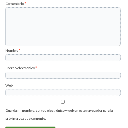
Comentario
*
Nombre
*
Correo electrónico
*
Web
Guarda mi nombre, correo electrónico y web en este navegador para la
próxima vez que comente.