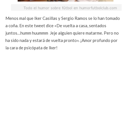
Menos mal que Iker Casillas y Sergio Ramos se lo han tomado
a coña. En este tweet dice «De vuelta a casa, sentados
juntos…humm huummm Jeje alguien quiere matarme. Pero no
ha sido nada y estará de vuelta pronto». ¡Amor profundo por
la cara de psicópata de Iker!