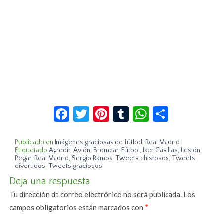
Facebook
Twitter
Pinterest
Tumblr
WhatsApp
Compar
Publicado en
Imágenes graciosas de fútbol
,
Real Madrid
|
Etiquetado
Agredir
,
Avión
,
Bromear
,
Fútbol
,
Iker Casillas
,
Lesión
,
Pegar
,
Real Madrid
,
Sergio Ramos
,
Tweets chistosos
,
Tweets
divertidos
,
Tweets graciosos
Deja una respuesta
Tu dirección de correo electrónico no será publicada.
Los
campos obligatorios están marcados con
*