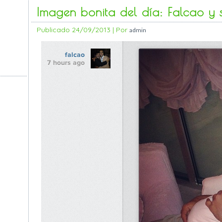
Imagen bonita del día: Falcao y s
Publicado
24/09/2013
|
Por
admin