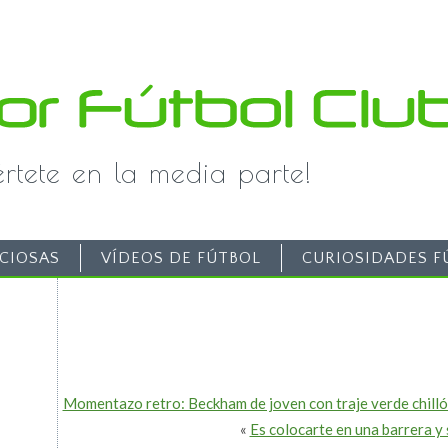
iértete en la media parte!
CIOSAS
VÍDEOS DE FÚTBOL
CURIOSIDADES F
Momentazo retro: Beckham de joven con traje verde chill
«
Es colocarte en una barrera y 