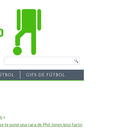
ÚTBOL
GIFS DE FÚTBOL
ón
»
se te pone una cara de Phil Jones ipso facto