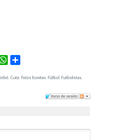
r
terest
Tumblr
WhatsApp
Compartir
Bebé
,
Cute
,
Fotos bonitas
,
Fútbol
,
Futbolistas
,
Inicio de sesión