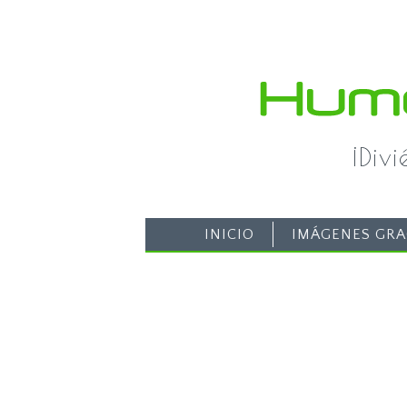
¡Div
INICIO
IMÁGENES GRA