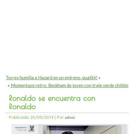
Torres humilla a Hazard en un entreno, qualité!
»
«
Momentazo retro: Beckham de joven con traje verde chillón
Ronaldo se encuentra con
Ronaldo
Publicado
25/09/2013
|
Por
admin