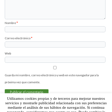
Nombre
*
Correo electrónico
*
Web
Guarda mi nombre, correo electrónico y web en este navegador para la
próxima vez que comente.
Utilizamos cookies propias y de terceros para mejorar nuestros
servicios y mostrarle publicidad relacionada con sus preferencias
mediante el análisis de sus hábitos de navegación. Si continua
Sobre Humor Fútbol Club | Aviso legal |
Contacto