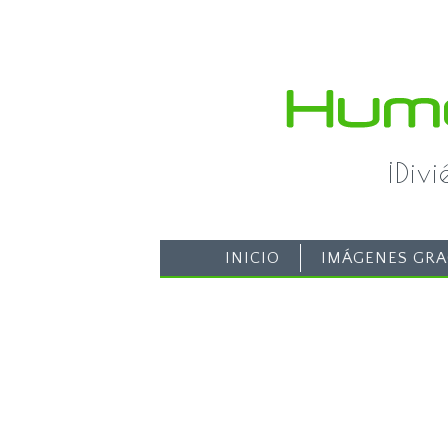
¡Div
INICIO
IMÁGENES GRA