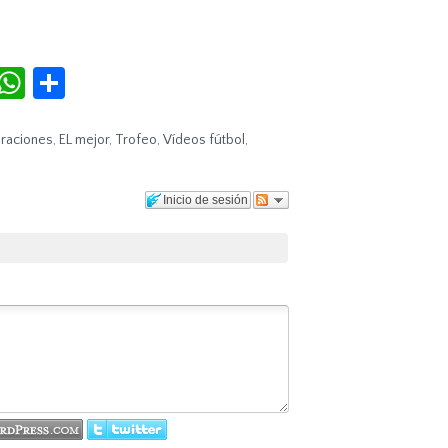
r
terest
Tumblr
WhatsApp
Compartir
raciones
,
EL mejor
,
Trofeo
,
Vídeos fútbol
,
Inicio de sesión