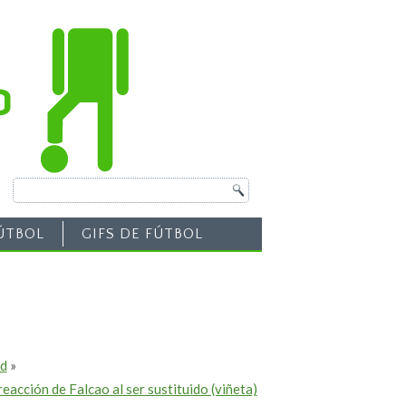
ÚTBOL
GIFS DE FÚTBOL
ed
»
reacción de Falcao al ser sustituido (viñeta)