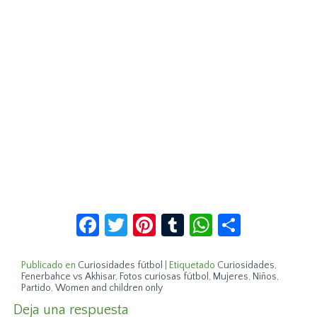
Facebook
Twitter
Pinterest
Tumblr
WhatsApp
Compar
Publicado en
Curiosidades fútbol
|
Etiquetado
Curiosidades
,
Fenerbahce vs Akhisar
,
Fotos curiosas fútbol
,
Mujeres
,
Niños
,
Partido
,
Women and children only
Deja una respuesta