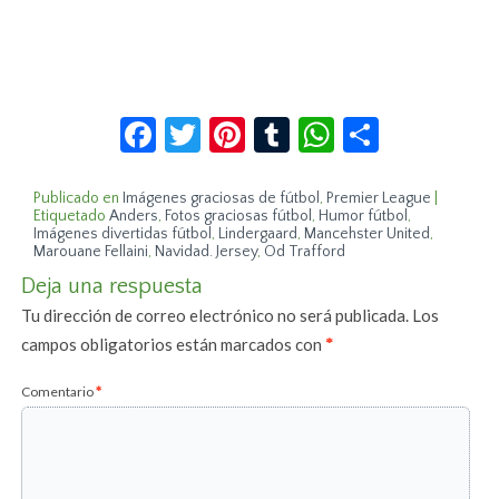
Facebook
Twitter
Pinterest
Tumblr
WhatsApp
Compar
Publicado en
Imágenes graciosas de fútbol
,
Premier League
|
Etiquetado
Anders
,
Fotos graciosas fútbol
,
Humor fútbol
,
Imágenes divertidas fútbol
,
Lindergaard
,
Mancehster United
,
Marouane Fellaini
,
Navidad. Jersey
,
Od Trafford
Deja una respuesta
Tu dirección de correo electrónico no será publicada.
Los
campos obligatorios están marcados con
*
Comentario
*