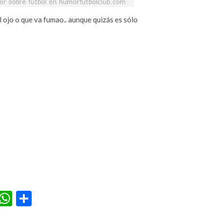
 ojo o que va fumao.. aunque quizás es sólo
r
terest
Tumblr
WhatsApp
Compartir