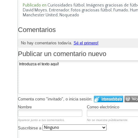
Publicado en
Curiosidades fútbol
,
Imágenes graciosas de fútb
David Moyes
,
Entrenador
,
Fotos graciosas fútbol
,
Fumado
,
Hum
Manchester United
,
Noqueado
Comentarios
No hay comentarios todavía.
Sé el primero!
Publicar un comentario nuevo
Comenta como "invitado", o inicia sesión:
Nombre
Correo electrónico
Aparece junto a tus comentarios.
No se muestra públicamente.
Suscribirse a