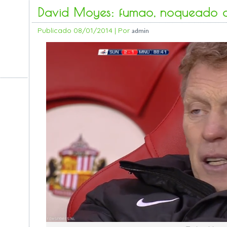
David Moyes: fumao, noqueado o 
Publicado
08/01/2014
|
Por
admin