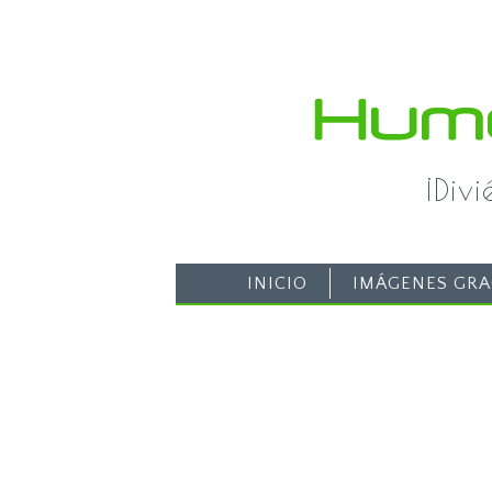
¡Div
INICIO
IMÁGENES GRA