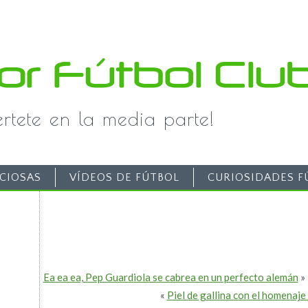
iértete en la media parte!
CIOSAS
VÍDEOS DE FÚTBOL
CURIOSIDADES F
Ea ea ea, Pep Guardiola se cabrea en un perfecto alemán
»
«
Piel de gallina con el homenaje