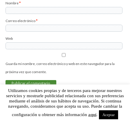
Nombre
*
Correo electrónico
*
Web
Guarda mi nombre, correo electrónico y web en este navegador para la
próxima vez que comente.
Utilizamos cookies propias y de terceros para mejorar nuestros
servicios y mostrarle publicidad relacionada con sus preferencias
mediante el análisis de sus hábitos de navegación. Si continua
Sobre Humor Fútbol Club | Aviso legal |
Contacto
navegando, consideramos que acepta su uso. Puede cambiar la
configuración u obtener más información
aquí
.
Aceptar
Humor Fútbol Club © 2015. Todos los derechos reservados