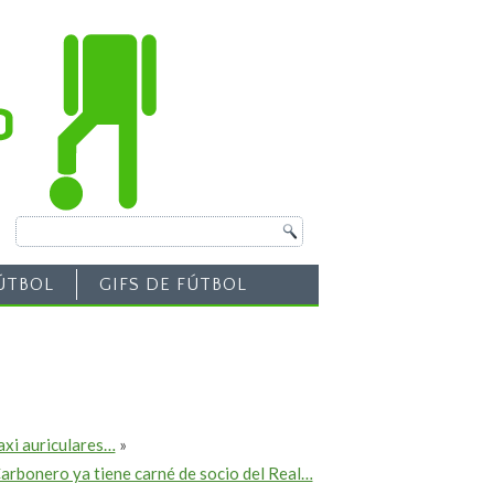
ÚTBOL
GIFS DE FÚTBOL
axi auriculares…
»
 Carbonero ya tiene carné de socio del Real…