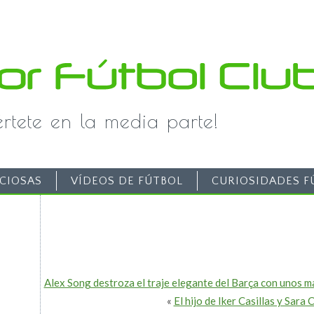
iértete en la media parte!
CIOSAS
VÍDEOS DE FÚTBOL
CURIOSIDADES F
Alex Song destroza el traje elegante del Barça con unos m
«
El hijo de Iker Casillas y Sara