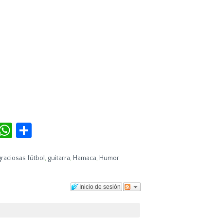
r
terest
Tumblr
WhatsApp
Compartir
graciosas fútbol
,
guitarra
,
Hamaca
,
Humor
Inicio de sesión