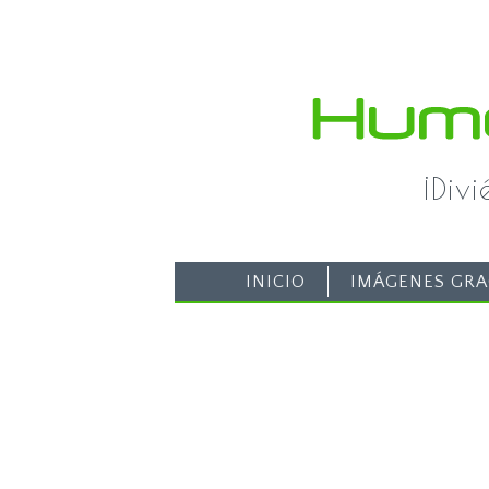
¡Div
INICIO
IMÁGENES GRA