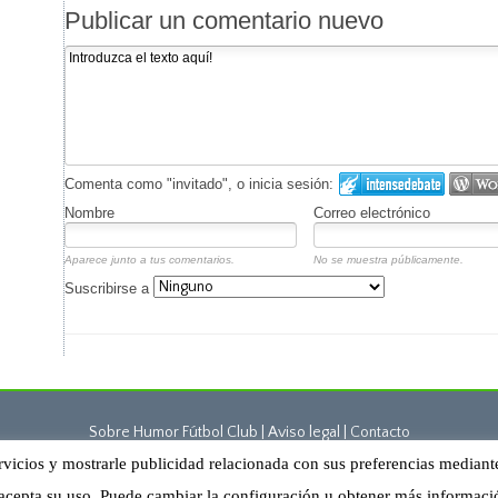
Publicar un comentario nuevo
Comenta como "invitado", o inicia sesión:
Nombre
Correo electrónico
Aparece junto a tus comentarios.
No se muestra públicamente.
Suscribirse a
Sobre Humor Fútbol Club | Aviso legal |
Contacto
rvicios y mostrarle publicidad relacionada con sus preferencias mediant
Humor Fútbol Club © 2015. Todos los derechos reservados
acepta su uso. Puede cambiar la configuración u obtener más informac