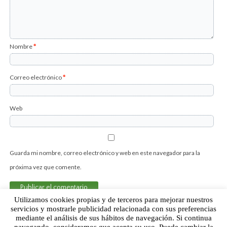
Nombre
*
Correo electrónico
*
Web
Guarda mi nombre, correo electrónico y web en este navegador para la
próxima vez que comente.
Utilizamos cookies propias y de terceros para mejorar nuestros
servicios y mostrarle publicidad relacionada con sus preferencias
mediante el análisis de sus hábitos de navegación. Si continua
Sobre Humor Fútbol Club | Aviso legal |
Contacto