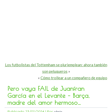
Los futbolistas del Tottemham se pluriemplean: ahora también
son peluqueros
»
«
Cómo trollear a un compañero de equipo
Pero vaya FAIL de Juanfran
García en el Levante – Barça,
madre del amor hermoso…
Publicado
23/01/2014
|
Por
admin