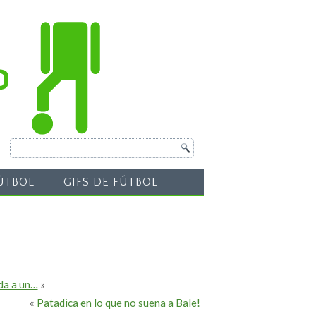
ÚTBOL
GIFS DE FÚTBOL
da a un…
»
«
Patadica en lo que no suena a Bale!