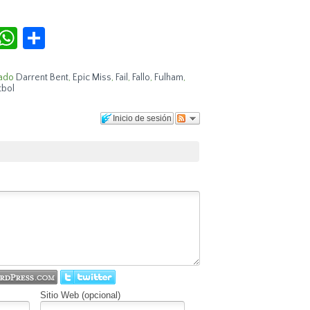
r
terest
Tumblr
WhatsApp
Compartir
ado
Darrent Bent
,
Epic Miss
,
Fail
,
Fallo
,
Fulham
,
tbol
Inicio de sesión
Sitio Web (opcional)