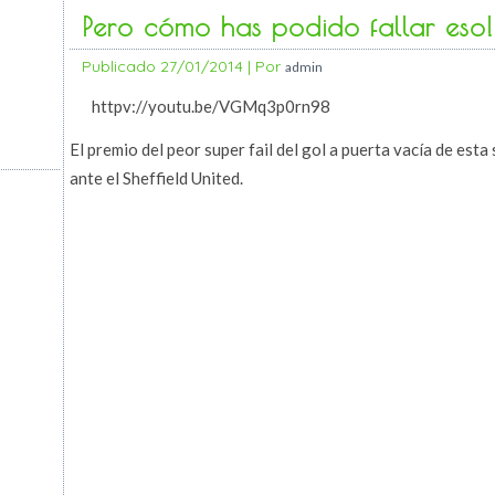
Pero cómo has podido fallar eso
Publicado
27/01/2014
|
Por
admin
httpv://youtu.be/VGMq3p0rn98
El premio del peor super fail del gol a puerta vacía de est
ante el Sheffield United.