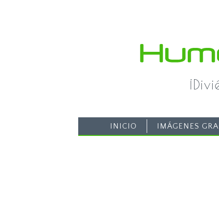
¡Div
INICIO
IMÁGENES GRA