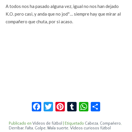
A todos nos ha pasado alguna vez, igual no nos han dejado
K.O. pero casi, y anda que no jod*… siempre hay que mirar al
compañero que chuta, por si acaso.
Facebook
Twitter
Pinterest
Tumblr
WhatsApp
Compar
Publicado en
Vídeos de fútbol
|
Etiquetado
Cabeza
,
Compañero
,
Derribar
,
Falta
,
Golpe
,
Mala suerte
,
Vídeos curiosos fútbol