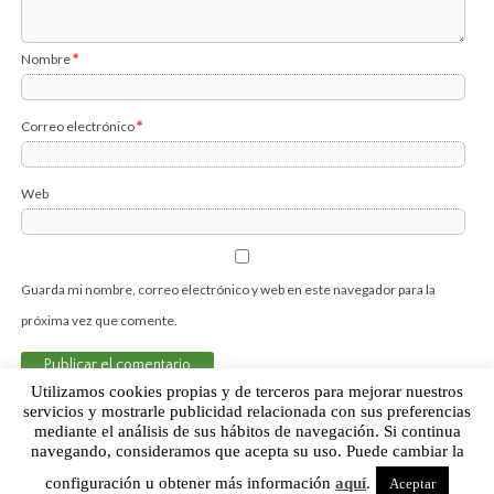
Nombre
*
Correo electrónico
*
Web
Guarda mi nombre, correo electrónico y web en este navegador para la
próxima vez que comente.
Utilizamos cookies propias y de terceros para mejorar nuestros
servicios y mostrarle publicidad relacionada con sus preferencias
mediante el análisis de sus hábitos de navegación. Si continua
Sobre Humor Fútbol Club | Aviso legal |
Contacto
navegando, consideramos que acepta su uso. Puede cambiar la
configuración u obtener más información
aquí
.
Aceptar
Humor Fútbol Club © 2015. Todos los derechos reservados