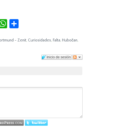
r
terest
Tumblr
WhatsApp
Compartir
ortmund - Zenit
,
Curiosidades
,
Falta
,
Hubočan
,
Inicio de sesión