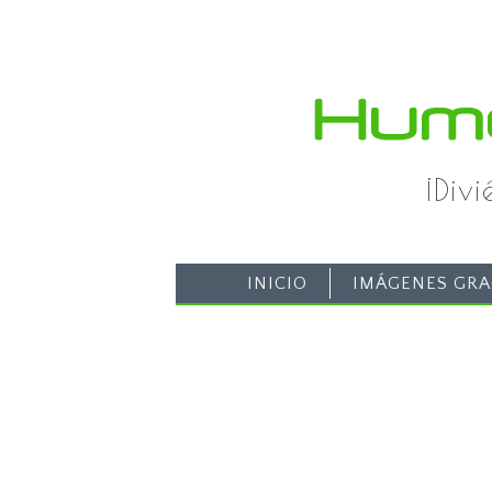
¡Div
INICIO
IMÁGENES GRA