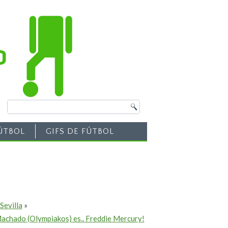
ÚTBOL
GIFS DE FÚTBOL
Sevilla
»
achado (Olympiakos) es.. Freddie Mercury!