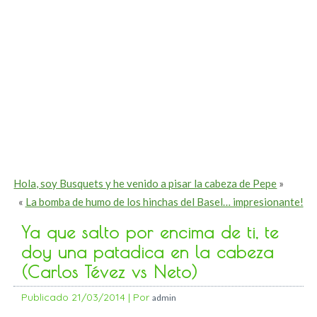
Hola, soy Busquets y he venido a pisar la cabeza de Pepe
»
«
La bomba de humo de los hinchas del Basel… impresionante!
Ya que salto por encima de ti, te
doy una patadica en la cabeza
(Carlos Tévez vs Neto)
Publicado
21/03/2014
|
Por
admin