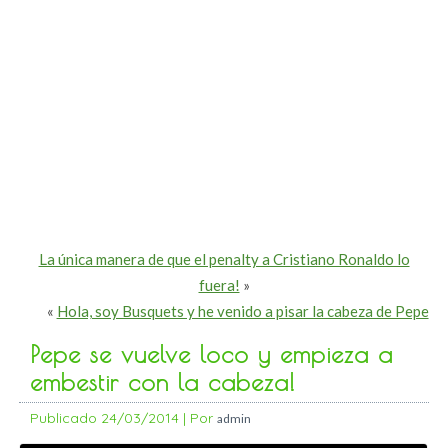
La única manera de que el penalty a Cristiano Ronaldo lo
fuera!
»
«
Hola, soy Busquets y he venido a pisar la cabeza de Pepe
Pepe se vuelve loco y empieza a
embestir con la cabeza!
Publicado
24/03/2014
|
Por
admin