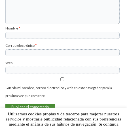
Nombre
*
Correo electrónico
*
Web
Guarda mi nombre, correo electrónico y web en este navegador para la
próxima vez que comente.
Utilizamos cookies propias y de terceros para mejorar nuestros
servicios y mostrarle publicidad relacionada con sus preferencias
mediante el análisis de sus hábitos de navegación. Si continua
Sobre Humor Fútbol Club | Aviso legal |
Contacto