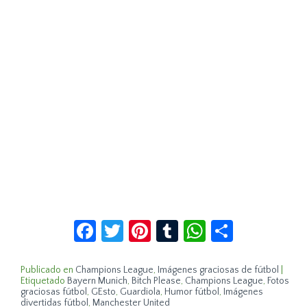
Facebook
Twitter
Pinterest
Tumblr
WhatsApp
Compar
Publicado en
Champions League
,
Imágenes graciosas de fútbol
|
Etiquetado
Bayern Munich
,
Bitch Please
,
Champions League
,
Fotos
graciosas fútbol
,
GEsto
,
Guardiola
,
Humor fútbol
,
Imágenes
divertidas fútbol
,
Manchester United