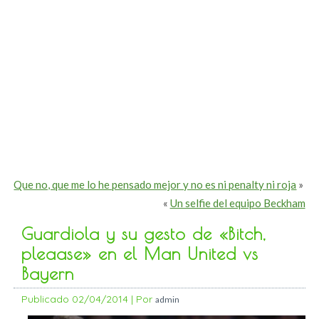
Que no, que me lo he pensado mejor y no es ni penalty ni roja
»
«
Un selfie del equipo Beckham
Guardiola y su gesto de «Bitch,
pleaase» en el Man United vs
Bayern
Publicado
02/04/2014
|
Por
admin