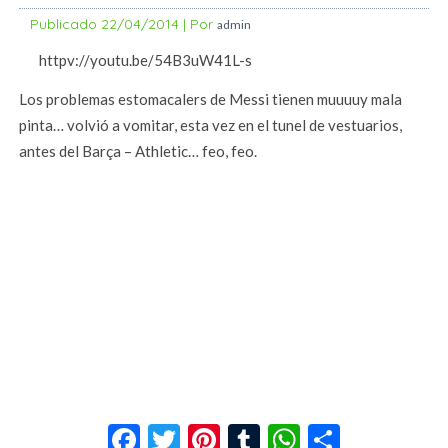
Publicado
22/04/2014
|
Por
admin
httpv://youtu.be/54B3uW41L-s
Los problemas estomacalers de Messi tienen muuuuy mala
pinta… volvió a vomitar, esta vez en el tunel de vestuarios,
antes del Barça – Athletic… feo, feo.
Facebook
Twitter
Pinterest
Tumblr
WhatsApp
Compar