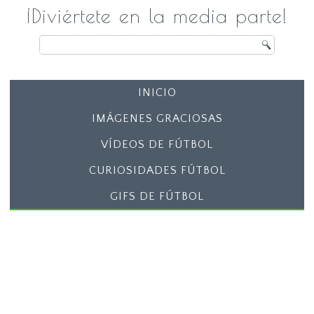
¡Diviértete en la media parte!
INICIO
IMÁGENES GRACIOSAS
VÍDEOS DE FÚTBOL
CURIOSIDADES FÚTBOL
GIFS DE FÚTBOL