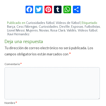
Facebook
Twitter
Pinterest
Tumblr
WhatsApp
Compar
Publicado en
Curiosidades fútbol
,
Vídeos de fútbol
|
Etiquetado
Barça
,
Cesc Fàbregas
,
Curiosidades
,
Desfile
,
Esposas
,
Futbolistas
,
Lionel Messi
,
Mujeres
,
Novias
,
Rosa Clarà
,
Valdés
,
Vídeos fútbol
,
Xavi Hernandez
Deja una respuesta
Tu dirección de correo electrónico no será publicada.
Los
campos obligatorios están marcados con
*
Comentario
*
Nombre
*