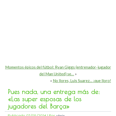
Momentos épicos del fútbol: Ryan Giggs (entrenador-jugador
del Man United) se…
»
«
No llores, Luis Suarez… ¡que lloro!
Pues nada, una entrega más de:
«Las super esposas de los
jugadores del Barça»
Publicado
07/05/2014
|
Por
admin