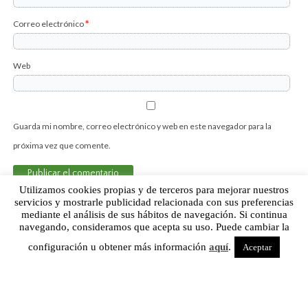
Correo electrónico
*
Web
Guarda mi nombre, correo electrónico y web en este navegador para la
próxima vez que comente.
Utilizamos cookies propias y de terceros para mejorar nuestros
servicios y mostrarle publicidad relacionada con sus preferencias
mediante el análisis de sus hábitos de navegación. Si continua
Sobre Humor Fútbol Club | Aviso legal |
Contacto
navegando, consideramos que acepta su uso. Puede cambiar la
configuración u obtener más información
aquí
.
Aceptar
Humor Fútbol Club © 2015. Todos los derechos reservados