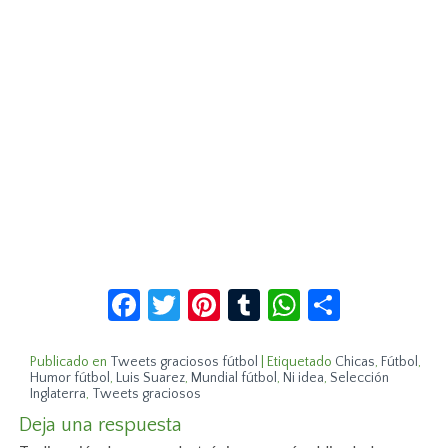
Facebook
Twitter
Pinterest
Tumblr
WhatsApp
Compar
Publicado en
Tweets graciosos fútbol
|
Etiquetado
Chicas
,
Fútbol
,
Humor fútbol
,
Luis Suarez
,
Mundial fútbol
,
Ni idea
,
Selección
Inglaterra
,
Tweets graciosos
Deja una respuesta