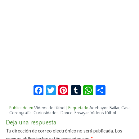
Facebook
Twitter
Pinterest
Tumblr
WhatsApp
Compar
Publicado en
Vídeos de fútbol
|
Etiquetado
Adebayor
,
Bailar
,
Casa
,
Coreografía
,
Curiosidades
,
Dance
,
Ensayar
,
Vídeos fútbol
Deja una respuesta
Tu dirección de correo electrónico no será publicada.
Los
campos obligatorios están marcados con
*