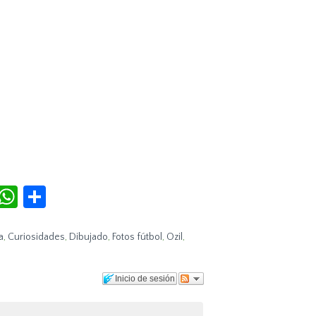
r
terest
Tumblr
WhatsApp
Compartir
a
,
Curiosidades
,
Dibujado
,
Fotos fútbol
,
Ozil
,
Inicio de sesión