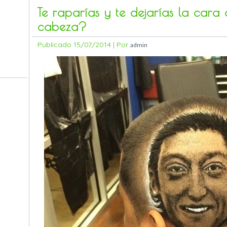
Te raparías y te dejarías la cara
cabeza?
Publicado
15/07/2014
|
Por
admin