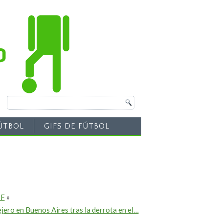
ÚTBOL
GIFS DE FÚTBOL
 F
»
jero en Buenos Aires tras la derrota en el…