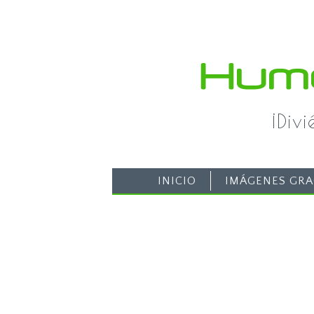
¡Div
INICIO
IMÁGENES GRA