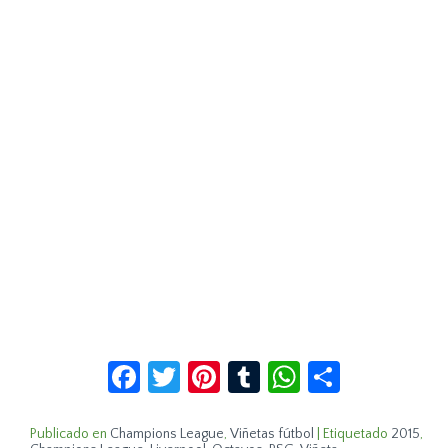
Facebook
Twitter
Pinterest
Tumblr
WhatsApp
Compar
Publicado en
Champions League
,
Viñetas fútbol
|
Etiquetado
2015
,