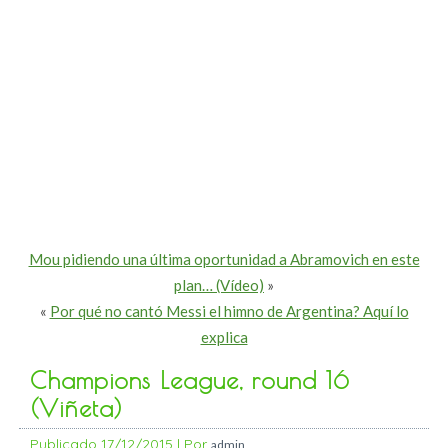
Mou pidiendo una última oportunidad a Abramovich en este
plan… (Vídeo)
»
«
Por qué no cantó Messi el himno de Argentina? Aquí lo
explica
Champions League, round 16
(Viñeta)
Publicado
17/12/2015
|
Por
admin