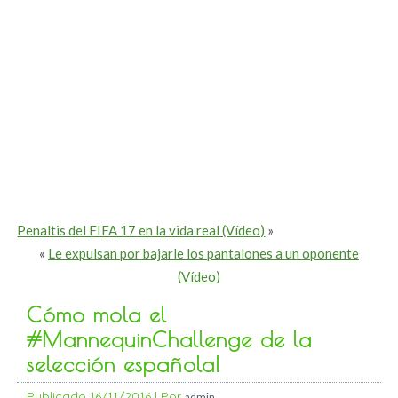
Penaltis del FIFA 17 en la vida real (Vídeo)
»
«
Le expulsan por bajarle los pantalones a un oponente
(Vídeo)
Cómo mola el
#MannequinChallenge de la
selección española!
Publicado
16/11/2016
|
Por
admin