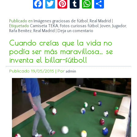
Facebook
Twitter
Pinterest
Tumblr
WhatsApp
Compar
Publicado en
Imágenes graciosas de fútbol
,
Real Madrid
|
Etiquetado
Camiseta TEKA
,
Fotos curiosas fútbol
,
Joven
,
Jugador
,
Rafa Benítez
,
Real Madrid
|
Deja un comentario
Cuando creías que la vida no
podía ser más maravillosa… se
inventa el billar-fútbol!
Publicado
19/05/2015
|
Por
admin