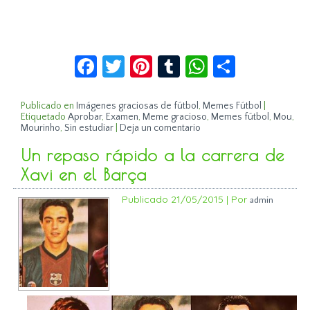
Facebook
Twitter
Pinterest
Tumblr
WhatsApp
Compar
Publicado en
Imágenes graciosas de fútbol
,
Memes Fútbol
|
Etiquetado
Aprobar
,
Examen
,
Meme gracioso
,
Memes fútbol
,
Mou
,
Mourinho
,
Sin estudiar
|
Deja un comentario
Un repaso rápido a la carrera de
Xavi en el Barça
Publicado
21/05/2015
|
Por
admin