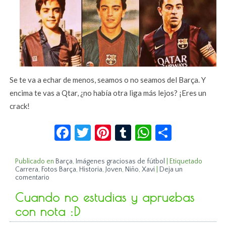
Se te va a echar de menos, seamos o no seamos del Barça. Y
encima te vas a Qtar, ¿no había otra liga más lejos? ¡Eres un
crack!
Facebook
Twitter
Pinterest
Tumblr
WhatsApp
Compar
Publicado en
Barça
,
Imágenes graciosas de fútbol
|
Etiquetado
Carrera
,
Fotos Barça
,
Historia
,
Joven
,
Niño
,
Xavi
|
Deja un
comentario
Cuando no estudias y apruebas
con nota :D