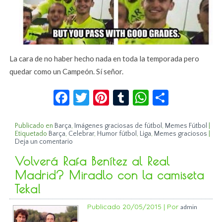
La cara de no haber hecho nada en toda la temporada pero
quedar como un Campeón. Sí señor.
Facebook
Twitter
Pinterest
Tumblr
WhatsApp
Compar
Publicado en
Barça
,
Imágenes graciosas de fútbol
,
Memes Fútbol
|
Etiquetado
Barça
,
Celebrar
,
Humor fútbol
,
Liga
,
Memes graciosos
|
Deja un comentario
Volverá Rafa Benítez al Real
Madrid? Miradlo con la camiseta
Teka!
Publicado
20/05/2015
|
Por
admin