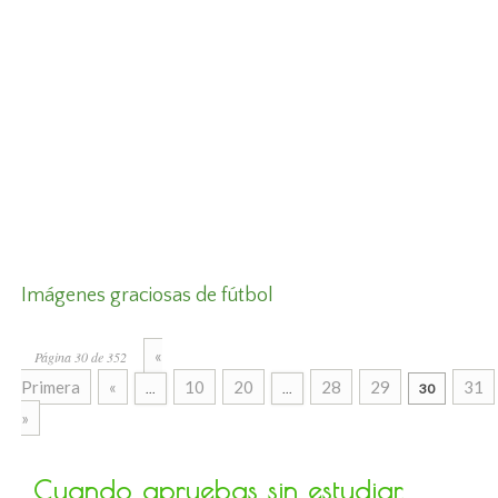
Imágenes graciosas de fútbol
«
Página 30 de 352
Primera
«
10
20
28
29
31
...
...
30
»
Cuando apruebas sin estudiar,