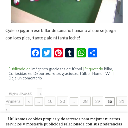
Quiero jugar a ese billar de tamaño humano al que se juega
con loes pies, ¡tanto palo ni tanta leche!
Facebook
Twitter
Pinterest
Tumblr
WhatsApp
Compar
Publicado en
Imágenes graciosas de fútbol
|
Etiquetado
Billar
,
Curiosidades
,
Deportes
,
Fotos graciosas
,
Fútbol
,
Humor
,
Win
|
Deja un comentario
«
Página 30 de 352
Primera
«
10
20
28
29
31
...
...
30
»
Utilizamos cookies propias y de terceros para mejorar nuestros
servicios y mostrarle publicidad relacionada con sus preferencias