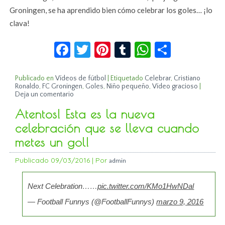
Groningen, se ha aprendido bien cómo celebrar los goles… ¡lo
clava!
Facebook
Twitter
Pinterest
Tumblr
WhatsApp
Compar
Publicado en
Vídeos de fútbol
|
Etiquetado
Celebrar
,
Cristiano
Ronaldo
,
FC Groningen
,
Goles
,
Niño pequeño
,
Vídeo gracioso
|
Deja un comentario
Atentos! Esta es la nueva
celebración que se lleva cuando
metes un gol!
Publicado
09/03/2016
|
Por
admin
Next Celebration……
pic.twitter.com/KMo1HwNDal
— Football Funnys (@FootballFunnys)
marzo 9, 2016