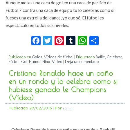
Aunque metas una caca de gol en una caca de partido de
Fútbol 7 contra una caca de equipo tú lo celebras como si
fueses una estrella del dance, yo que sé. El fútbol es
espectáculo en todos sus niveles.
Facebook
Twitter
Pinterest
Tumblr
WhatsApp
Compar
Publicado en
Goles
,
Vídeos de fútbol
|
Etiquetado
Baille
,
Celebrar
,
Fútbol
,
Gol
,
Humor
,
Niño
,
Video
|
Deja un comentario
Cristiano Ronaldo hace un caño
en un rondo y lo celebra como si
hubiese ganado le Champions
(Vídeo)
Publicado
29/02/2016
|
Por
admin
Cristiano Ronaldo hace un caño en un rondo a Raphaël