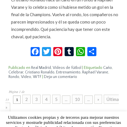
Varane y lo celebra como si hubiese metido un gol en la
final de la Champions. Vuelve al rondo, los compañeros no
parecen impresionados y él se queda como un poco
incomprendido. Qué paciencia hay que tener con este
chaval, qué paciencia.
Facebook
Twitter
Pinterest
Tumblr
WhatsApp
Compar
Publicado en
Real Madrid
,
Vídeos de fútbol
|
Etiquetado
Caño
,
Celebrar
,
Cristiano Ronaldo
,
Entrenamiento
,
Raphaël Varane
,
Rondo
,
Video
,
WTF
|
Deja un comentario
Página 1 de
2
3
4
5
10
»
Última
13
1
...
...
»
Utilizamos cookies propias y de terceros para mejorar nuestros
servicios y mostrarle publicidad relacionada con sus preferencias