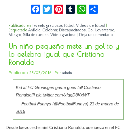
Facebook
Twitter
Pinterest
Tumblr
WhatsApp
Compar
Publicado en
Tweets graciosos fútbol
,
Vídeos de fútbol
|
Etiquetado
Anfield
,
Celebrar
,
Discapacitados
,
Gol
,
Levantarse
,
Milagro
,
Silla de ruedas
,
Vídeo gracioso
|
Deja un comentario
Un niño pequeño mete un golito y
lo celebra igual que Cristiano
Ronaldo
Publicado
23/03/2016
|
Por
admin
Kid at FC Groningen game goes full Cristiano
Ronaldo!!!
pic.twitter.com/xfggD8KxWT
— Football Funnys (@FootballFunnys)
23 de marzo de
2016
Desde luego, este mini Cristiano Ronaldo, que juega en el FC