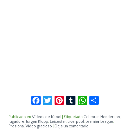
Facebook
Twitter
Pinterest
Tumblr
WhatsApp
Compar
Publicado en
Vídeos de fútbol
|
Etiquetado
Celebrar
,
Henderson
,
Jugadore
,
Jurgen Klopp
,
Leicester
,
Liverpool
,
premier League
,
Presiona
,
Vídeo gracioso
|
Deja un comentario