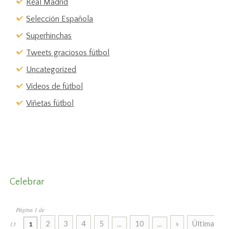
Real Madrid
Selección Española
Superhinchas
Tweets graciosos fútbol
Uncategorized
Vídeos de fútbol
Viñetas fútbol
Celebrar
Página 1 de
2
3
4
5
10
»
Última
13
1
...
...