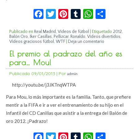
Facebook
Twitter
Pinterest
Tumblr
WhatsApp
Compar
Publicado en
Real Madrid
,
Vídeos de fútbol
|
Etiquetado
2012
,
Balón Oro
,
Iker Casillas
,
Pellizcar
,
Ronaldo
,
Vídeos divertidos
,
Vídeos graciosos fútbol
,
WTF
|
Deja un comentario
El premio al padrazo del año es
para… Mou!
Publicado
09/01/2013
|
Por
admin
http://youtu.be/j3JKTnqWTPA
Para Mou, lo más importante es la familia. Tanto, que prefiere
mentir a la FIFA e ir a ver el entrenamiento de su hijo en el
Infantil del CD Canillas que asistir a la entrega del Balón de
oro 2012. ¡Padrazo!
Facebook
Twitter
Pinterest
Tumblr
WhatsApp
Compar