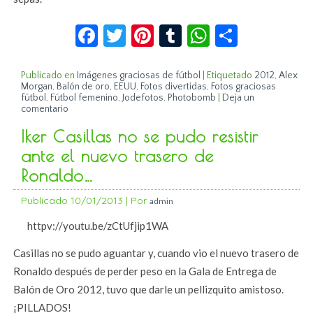
Facebook
Twitter
Pinterest
Tumblr
WhatsApp
Compar
Publicado en
Imágenes graciosas de fútbol
|
Etiquetado
2012
,
Alex
Morgan
,
Balón de oro
,
EEUU
,
Fotos divertidas
,
Fotos graciosas
fútbol
,
Fútbol femenino
,
Jodefotos
,
Photobomb
|
Deja un
comentario
Iker Casillas no se pudo resistir
ante el nuevo trasero de
Ronaldo…
Publicado
10/01/2013
|
Por
admin
httpv://youtu.be/zCtUfjip1WA
Casillas no se pudo aguantar y, cuando vio el nuevo trasero de
Ronaldo después de perder peso en la Gala de Entrega de
Balón de Oro 2012, tuvo que darle un pellizquito amistoso.
¡PILLADOS!