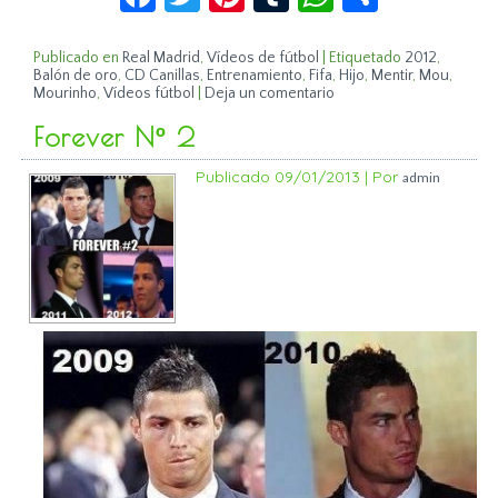
Publicado en
Real Madrid
,
Vídeos de fútbol
|
Etiquetado
2012
,
Balón de oro
,
CD Canillas
,
Entrenamiento
,
Fifa
,
Hijo
,
Mentir
,
Mou
,
Mourinho
,
Vídeos fútbol
|
Deja un comentario
Forever Nº 2
Publicado
09/01/2013
|
Por
admin