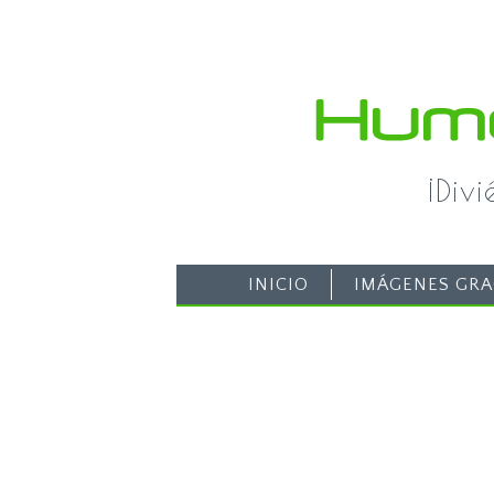
¡Div
INICIO
IMÁGENES GRA