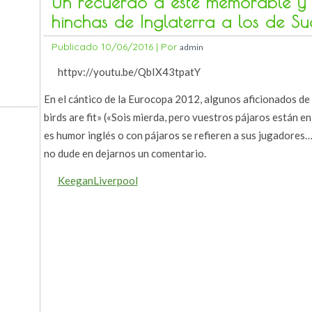
Un recuerdo a este memorable y 
hinchas de Inglaterra a los de Su
Publicado
10/06/2016
|
Por
admin
httpv://youtu.be/QbIX43tpatY
En el cántico de la Eurocopa 2012, algunos aficionados de 
birds are fit» («Sois mierda, pero vuestros pájaros están e
es humor inglés o con pájaros se refieren a sus jugadores… 
no dude en dejarnos un comentario.
KeeganLiverpool