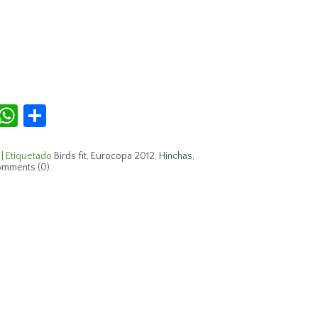
r
terest
Tumblr
WhatsApp
Compartir
|
Etiquetado
Birds fit
,
Eurocopa 2012
,
Hinchas
,
mments (0)