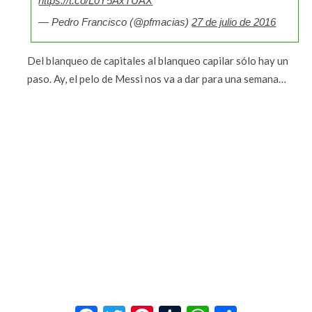
https://t.co/L0Y5AxTUAX
— Pedro Francisco (@pfmacias)
27 de julio de 2016
Del blanqueo de capitales al blanqueo capilar sólo hay un
paso. Ay, el pelo de Messi nos va a dar para una semana…
Facebook
Twitter
Pinterest
Tumblr
WhatsApp
Compar