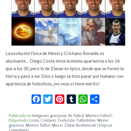
La evolución física de Messi y Cristiano Ronaldo es
alucinante… Diego Costa tenía la misma apariencia a los 16
que a los 30, pero lo de Zlatan es épico, desde que se formó la
tierra y pasó a ser Dios y luego se hizo pasar por humano con
apariencia de futbolista, ¡no veas si tiene mérito!
Facebook
Twitter
Pinterest
Tumblr
WhatsApp
Compar
Publicado en
Imágenes graciosas de fútbol
,
Memes Fútbol
|
Etiquetado
Costa
,
Cristiano
,
Evolución
,
Futbolistas
,
Meme
gracioso
,
Memes fútbol
,
Messi
,
Zlatan Ibrahimović
|
Deja un
comentario