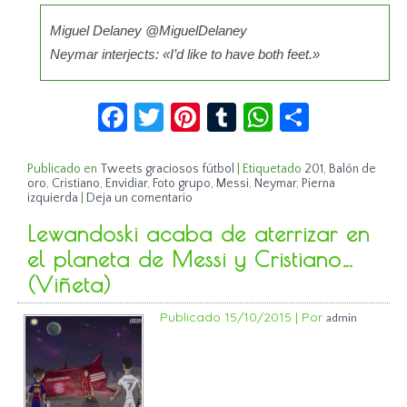
Miguel Delaney ‏@MiguelDelaney
Neymar interjects: «I’d like to have both feet.»
Facebook
Twitter
Pinterest
Tumblr
WhatsApp
Compar
Publicado en
Tweets graciosos fútbol
|
Etiquetado
201
,
Balón de
oro
,
Cristiano
,
Envidiar
,
Foto grupo
,
Messi
,
Neymar
,
Pierna
izquierda
|
Deja un comentario
Lewandoski acaba de aterrizar en
el planeta de Messi y Cristiano…
(Viñeta)
Publicado
15/10/2015
|
Por
admin