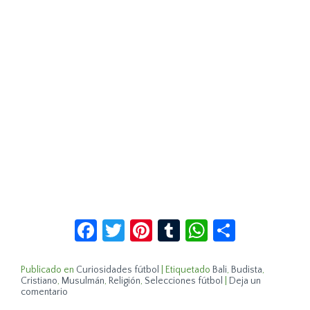
Facebook
Twitter
Pinterest
Tumblr
WhatsApp
Compar
Publicado en
Curiosidades fútbol
|
Etiquetado
Bali
,
Budista
,
Cristiano
,
Musulmán
,
Religión
,
Selecciones fútbol
|
Deja un
comentario