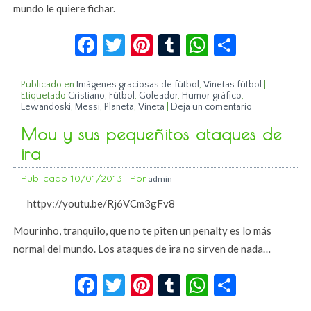
mundo le quiere fichar.
Facebook
Twitter
Pinterest
Tumblr
WhatsApp
Compar
Publicado en
Imágenes graciosas de fútbol
,
Viñetas fútbol
|
Etiquetado
Cristiano
,
Fútbol
,
Goleador
,
Humor gráfico
,
Lewandoski
,
Messi
,
Planeta
,
Viñeta
|
Deja un comentario
Mou y sus pequeñitos ataques de
ira
Publicado
10/01/2013
|
Por
admin
httpv://youtu.be/Rj6VCm3gFv8
Mourinho, tranquilo, que no te piten un penalty es lo más
normal del mundo. Los ataques de ira no sirven de nada…
Facebook
Twitter
Pinterest
Tumblr
WhatsApp
Compar