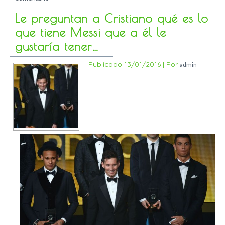
Le preguntan a Cristiano qué es lo
que tiene Messi que a él le
gustaría tener…
Publicado
13/01/2016
|
Por
admin