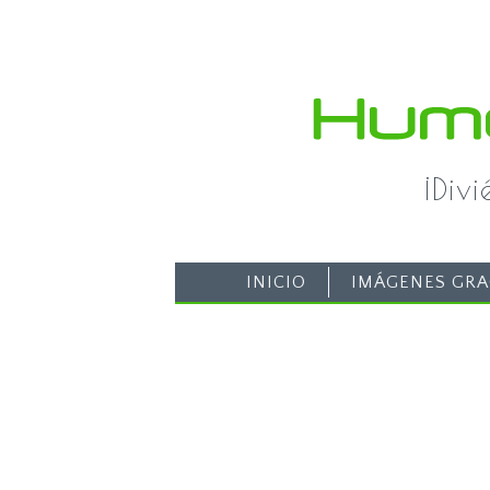
¡Div
INICIO
IMÁGENES GRA