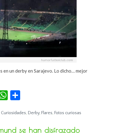
s en un derby en Sarajevo. Lo dicho… mejor
r
terest
Tumblr
WhatsApp
Compartir
,
Curiosidades
,
Derby
,
Flares
,
Fotos curiosas
tmund se han disfrazado