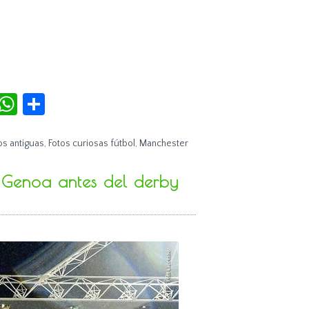
r
terest
Tumblr
WhatsApp
Compartir
os antiguas
,
Fotos curiosas fútbol
,
Manchester
l Genoa antes del derby