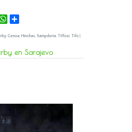
r
terest
Tumblr
WhatsApp
Compartir
rby
,
Genoa
,
Hinchas
,
Sampdoria
,
Tiffosi
,
Tifo
|
erby en Sarajevo