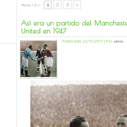
2
3
»
Página 1 de 3
1
Así era un partido del Manchest
United en 1947
Publicado
22/11/2017
|
Por
admin