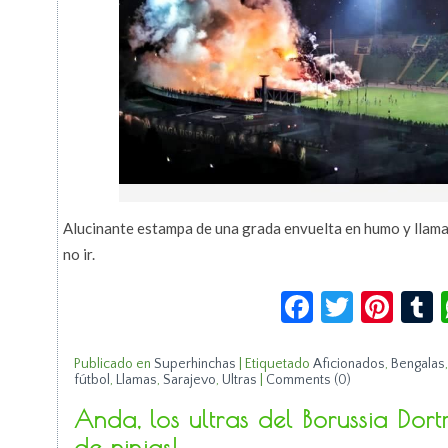
Alucinante estampa de una grada envuelta en humo y llama
no ir.
Facebook
Twitte
Pin
Publicado en
Superhinchas
|
Etiquetado
Aficionados
,
Bengalas
fútbol
,
Llamas
,
Sarajevo
,
Ultras
|
Comments (0)
Anda, los ultras del Borussia Dor
de ninjas!