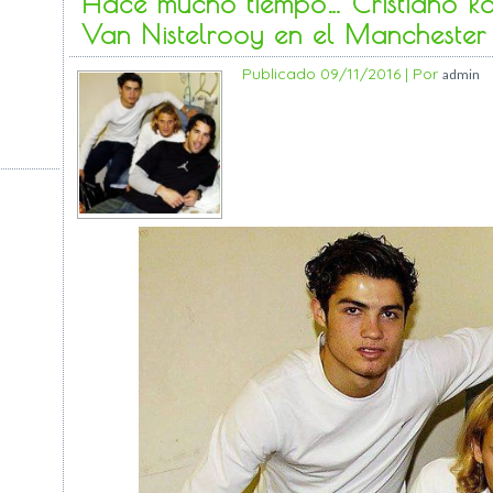
Hace mucho tiempo… Cristiano Ro
Van Nistelrooy en el Manchester
Publicado
09/11/2016
|
Por
admin