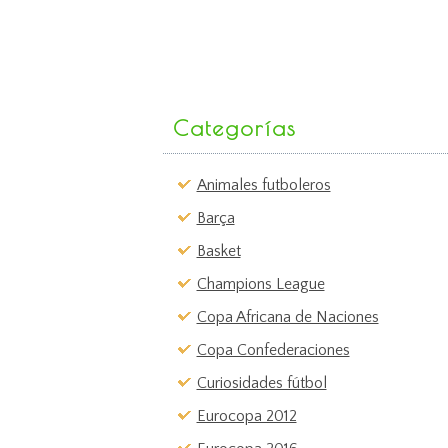
Categorías
Animales futboleros
Barça
Basket
Champions League
Copa Africana de Naciones
Copa Confederaciones
Curiosidades fútbol
Eurocopa 2012