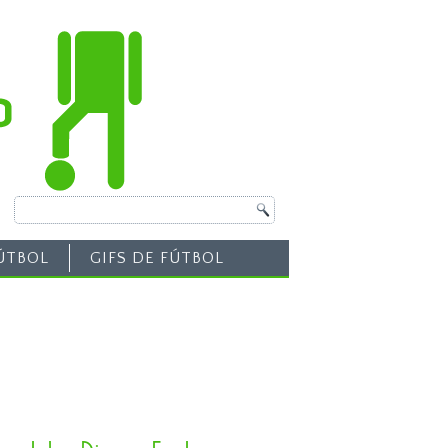
ÚTBOL
GIFS DE FÚTBOL