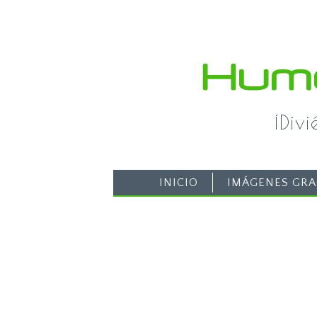
¡Div
INICIO
IMÁGENES GRA