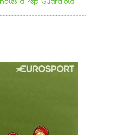
añoles a Pep Guardiola