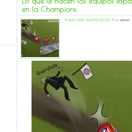
Lo que le hacen los equipos esp
en la Champions
Publicado
06/05/2016
|
Por
admin